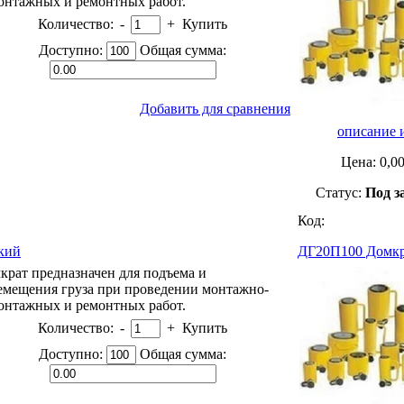
онтажных и ремонтных работ.
Количество:
-
+
Купить
Доступно:
Общая сумма:
Добавить для сравнения
описание 
Цена:
0,0
Статус:
Под з
Код:
кий
ДГ20П100 Домкр
крат предназначен для подъема и
емещения груза при проведении монтажно-
онтажных и ремонтных работ.
Количество:
-
+
Купить
Доступно:
Общая сумма: