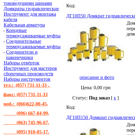
токоведущими шинами
Код:
Домкраты гидравлические
Инструмент для монтажа
ДГ10П50 Домкрат гидравлическ
кабеля
Дом
Кабельная арматура
пер
-
Концевые
дем
термоусаживаемые муфты
-
Соединительные
термоусаживаемые муфты
-
Соединители и
наконечники
Наборы отвёрток
Инструмент для мастеров
сборочных производств
описание и фото
Наборы инструментов
тел.: (057) 731-11-33 ,
Цена:
0,00
грн
факс: (057) 731-11-33
Статус:
Под заказ
[
x
]
моб.: (066)622-00-45,
Код:
(096) 667-84-99,
ДГ10П150 Домкрат гидравличес
(063) 745-96-67,
Дом
пер
(095) 910-05-17.