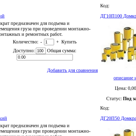
Код:
ий
ДГ10П100 Домкр
крат предназначен для подъема и
емещения груза при проведении монтажно-
онтажных и ремонтных работ.
Количество:
-
+
Купить
Доступно:
Общая сумма:
Добавить для сравнения
описание 
Цена:
0,0
Статус:
Под з
Код:
кий
ДГ20П50 Домкра
крат предназначен для подъема и
емещения груза при проведении монтажно-