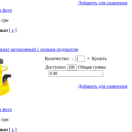
Добавить для сравнения
и фото
0
грн
аказ
[
x
]
рат автономный с низким подхватом
Количество:
-
+
Купить
Доступно:
Общая сумма:
Добавить для сравнения
и фото
0
грн
аказ
[
x
]