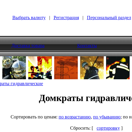
Выбрать валюту
|
Регистрация
|
Персональный раздел
Доставка товара
Контакты
раты гидравлические
Домкраты гидравлич
Cортировать по ценам:
по возрастанию
,
по убыванию
; по
Сбросить: [
сортировку
]