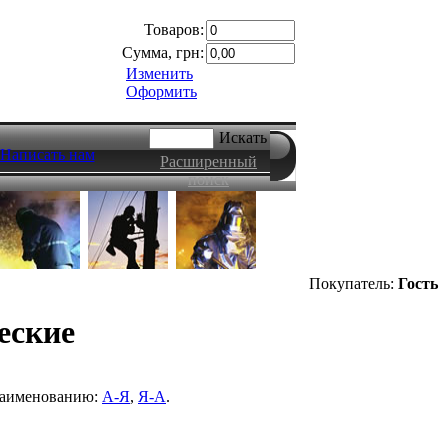
Товаров:
Сумма, грн:
Изменить
Оформить
Искать
Написать нам
Расширенный
поиск
Покупатель:
Гость
еские
 наименованию:
А-Я
,
Я-А
.