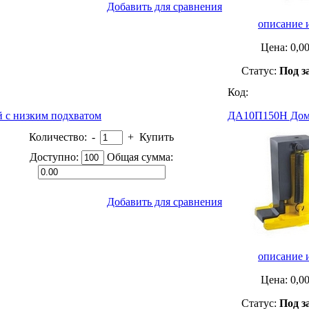
Добавить для сравнения
описание 
Цена:
0,0
Статус:
Под з
Код:
 с низким подхватом
ДА10П150Н Домк
Количество:
-
+
Купить
Доступно:
Общая сумма:
Добавить для сравнения
описание 
Цена:
0,0
Статус:
Под з