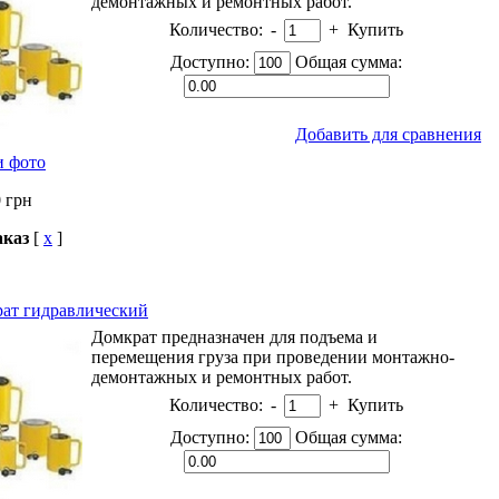
демонтажных и ремонтных работ.
Количество:
-
+
Купить
Доступно:
Общая сумма:
Добавить для сравнения
и фото
0
грн
аказ
[
x
]
ат гидравлический
Домкрат предназначен для подъема и
перемещения груза при проведении монтажно-
демонтажных и ремонтных работ.
Количество:
-
+
Купить
Доступно:
Общая сумма: