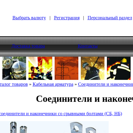
Выбрать валюту
|
Регистрация
|
Персональный раздел
Доставка товара
Контакты
талог товаров
»
Кабельная арматура
»
Соединители и наконечни
Соединители и након
соединители и наконечники со срывными болтами (СБ, НБ)