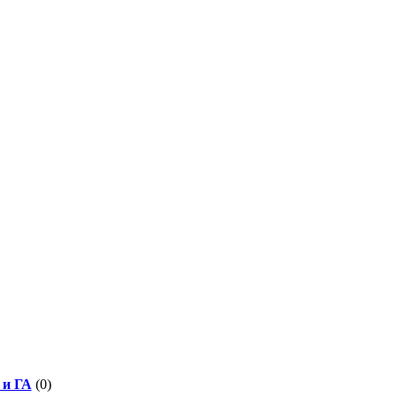
и ГА
(0)