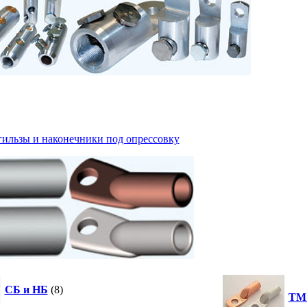
гильзы и наконечники под опрессовку
СБ и НБ
(8)
ТМ 