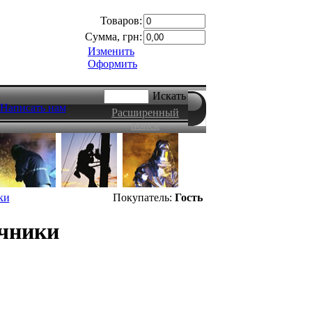
Товаров:
Сумма, грн:
Изменить
Оформить
Искать
Написать нам
Расширенный
поиск
ки
Покупатель:
Гость
ечники