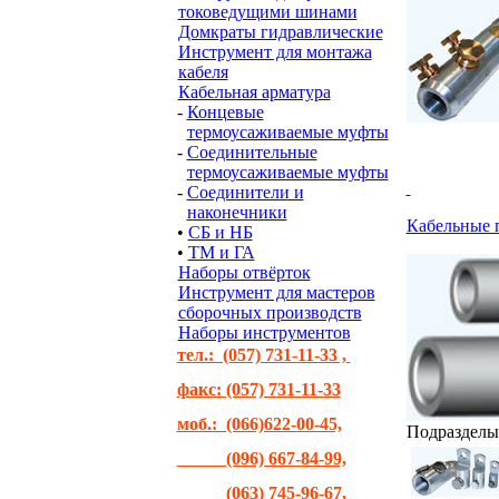
токоведущими шинами
Домкраты гидравлические
Инструмент для монтажа
кабеля
Кабельная арматура
-
Концевые
термоусаживаемые муфты
-
Соединительные
термоусаживаемые муфты
-
Соединители и
наконечники
Кабельные 
•
СБ и НБ
•
ТМ и ГА
Наборы отвёрток
Инструмент для мастеров
сборочных производств
Наборы инструментов
тел.: (057) 731-11-33 ,
факс: (057) 731-11-33
моб.: (066)622-00-45,
Подразделы
(096) 667-84-99,
(063) 745-96-67,