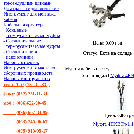
токоведущими шинами
Домкраты гидравлические
Инструмент для монтажа
кабеля
Кабельная арматура
-
Концевые
термоусаживаемые муфты
-
Соединительные
Цена:
0,00
грн
термоусаживаемые муфты
-
Соединители и
Статус:
Есть на складе
наконечники
Наборы отвёрток
Инструмент для мастеров
Муфты кабельные т/у
сборочных производств
Хит продаж!
Муфта 4КНТ
Наборы инструментов
тел.: (057) 731-11-33 ,
факс: (057) 731-11-33
моб.: (066)622-00-45,
(096) 667-84-99,
Цена:
0,00
грн
(063) 745-96-67,
Муфта 4ПКВТп-1 15
(095) 910-05-17.