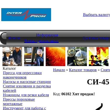
Выбрать валют
Информация
Начало
Доставка товара
Чтобы сделать заказ
Каталог
Начало
»
Каталог товаров
»
Сняти
Пресса для опрессовки
наконечников
СИ-45
Насосы и насосные станции
Снятие изоляции и разделка
кабелей
Код:
06102
Хит продаж!
Ножницы для резки кабеля
Прессы пороховые
монтажные
Инструмент для работы с