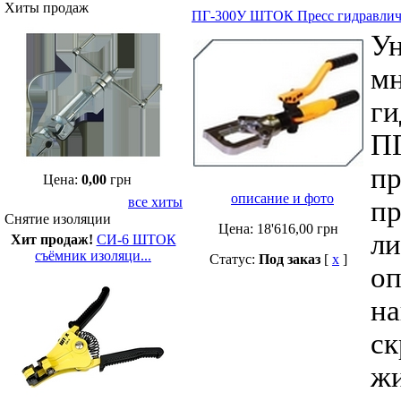
Хиты продаж
ПГ-300У ШТОК Пресс гидравлич
Ун
м
ги
П
пр
Цена:
0,00
грн
описание и фото
все хиты
пр
Снятие изоляции
Цена:
18'616,00
грн
ли
Хит продаж!
СИ-6 ШТОК
съёмник изоляци...
Статус:
Под заказ
[
x
]
оп
на
ск
жи