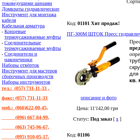
Cорти
токоведущими шинами
Домкраты гидравлические
Инструмент для монтажа
кабеля
Код:
01101
Хит продаж!
Кабельная арматура
-
Концевые
ПГ-300М ШТОК Пресс гидравлич
термоусаживаемые муфты
Прес
-
Соединительные
пре
термоусаживаемые муфты
-
Соединители и
опре
наконечники
тру
Наборы отвёрток
скр
Инструмент для мастеров
для
сборочных производств
кв.
Наборы инструментов
тел.: (057) 731-11-33 ,
описание и фото
факс: (057) 731-11-33
моб.: (066)622-00-45,
Цена:
11'142,00
грн
(096) 667-84-99,
Статус:
Под заказ
[
x
]
(063) 745-96-67,
Код:
01106
(095) 910-05-17.