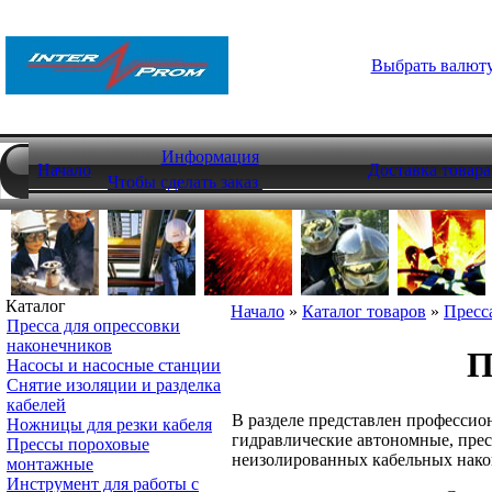
Выбрать валют
Информация
Начало
Доставка товара
Чтобы сделать заказ
Каталог
Начало
»
Каталог товаров
»
Пресс
Пресса для опрессовки
наконечников
П
Насосы и насосные станции
Снятие изоляции и разделка
кабелей
В разделе представлен профессио
Ножницы для резки кабеля
гидравлические автономные, прес
Прессы пороховые
неизолированных кабельных након
монтажные
Инструмент для работы с